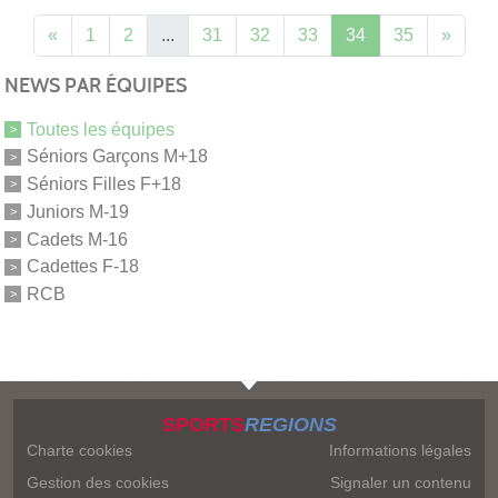
«
1
2
...
31
32
33
34
35
»
NEWS PAR ÉQUIPES
Toutes les équipes
Séniors Garçons M+18
Séniors Filles F+18
Juniors M-19
Cadets M-16
Cadettes F-18
RCB
SPORTS
REGIONS
Charte cookies
Informations légales
Gestion des cookies
Signaler un contenu