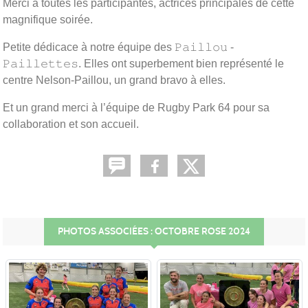
Merci à toutes les participantes, actrices principales de cette
magnifique soirée.
Petite dédicace à notre équipe des 𝙿𝚊𝚒𝚕𝚕𝚘𝚞 -
𝙿𝚊𝚒𝚕𝚕𝚎𝚝𝚝𝚎𝚜. Elles ont superbement bien représenté le
centre Nelson-Paillou, un grand bravo à elles.
Et un grand merci à l’équipe de Rugby Park 64 pour sa
collaboration et son accueil.
PHOTOS ASSOCIÉES : OCTOBRE ROSE 2024