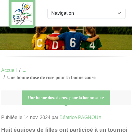
Panneau de gestion des cookies
Accueil
𝐔𝐧𝐞 𝐛𝐨𝐧𝐧𝐞 𝐝𝐨𝐬𝐞 𝐝𝐞 𝐫𝐨𝐬𝐞 𝐩𝐨𝐮𝐫 𝐥𝐚 𝐛𝐨𝐧𝐧𝐞 𝐜𝐚𝐮𝐬𝐞
𝐔𝐧𝐞 𝐛𝐨𝐧𝐧𝐞 𝐝𝐨𝐬𝐞 𝐝𝐞 𝐫𝐨𝐬𝐞 𝐩𝐨𝐮𝐫 𝐥𝐚 𝐛𝐨𝐧𝐧𝐞 𝐜𝐚𝐮𝐬𝐞
Publiée le
14 nov. 2024
par
Béatrice PAGNOUX
Huit équipes de filles ont participé à un tournoi