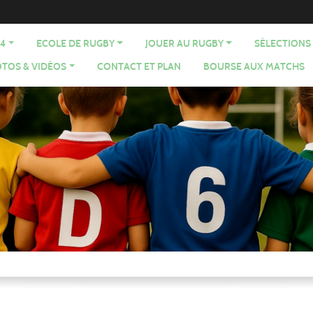
64
ECOLE DE RUGBY
JOUER AU RUGBY
SÉLECTIONS
TOS & VIDÉOS
CONTACT ET PLAN
BOURSE AUX MATCHS