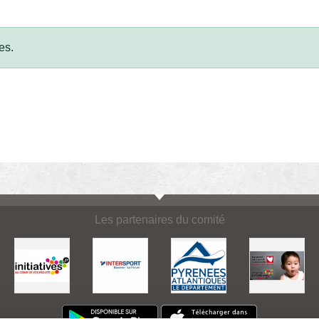
es.
Les partenaires du comité