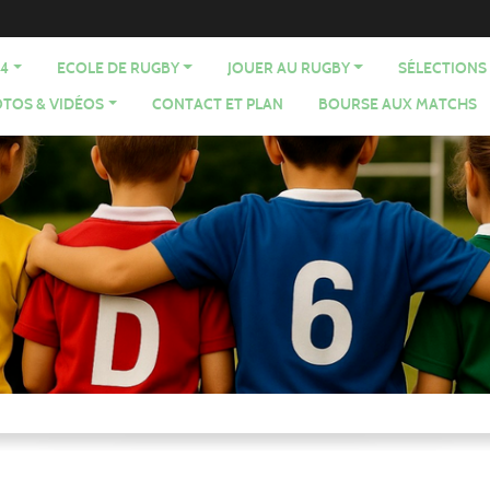
64
ECOLE DE RUGBY
JOUER AU RUGBY
SÉLECTIONS
TOS & VIDÉOS
CONTACT ET PLAN
BOURSE AUX MATCHS