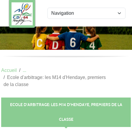
Panneau de gestion des cookies
Accueil
Ecole d'arbitrage: les M14 d'Hendaye, premiers
de la classe
ECOLE D'ARBITRAGE: LES M14 D'HENDAYE, PREMIERS DE LA
CLASSE
Publiée le
02 mai 2021
par
Béatrice PAGNOUX