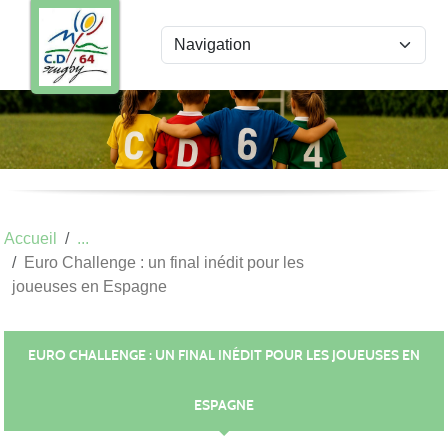
Panneau de gestion des cookies
Accueil
Euro Challenge : un final inédit pour les
joueuses en Espagne
EURO CHALLENGE : UN FINAL INÉDIT POUR LES JOUEUSES EN
ESPAGNE
Publiée le
15 déc. 2021
par
Béatrice PAGNOUX