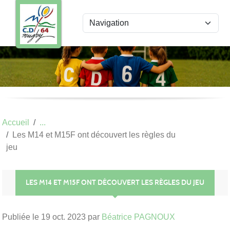
Panneau de gestion des cookies
Accueil
Les M14 et M15F ont découvert les règles du
jeu
LES M14 ET M15F ONT DÉCOUVERT LES RÈGLES DU JEU
Publiée le
19 oct. 2023
par
Béatrice PAGNOUX