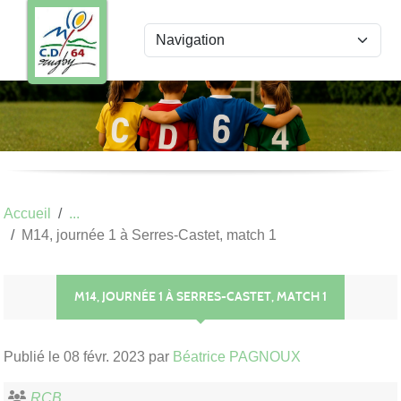
Panneau de gestion des cookies
Accueil
M14, journée 1 à Serres-Castet, match 1
M14, JOURNÉE 1 À SERRES-CASTET, MATCH 1
Publié le
08 févr. 2023
par
Béatrice PAGNOUX
RCB