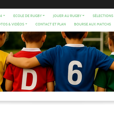
64
ECOLE DE RUGBY
JOUER AU RUGBY
SÉLECTIONS
TOS & VIDÉOS
CONTACT ET PLAN
BOURSE AUX MATCHS