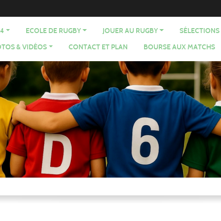
64
ECOLE DE RUGBY
JOUER AU RUGBY
SÉLECTIONS
TOS & VIDÉOS
CONTACT ET PLAN
BOURSE AUX MATCHS