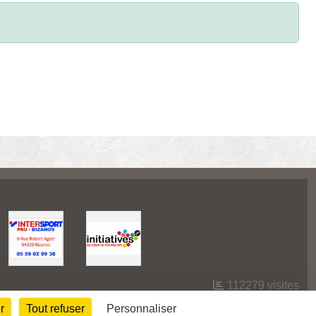
112279
visites
r
Tout refuser
Personnaliser