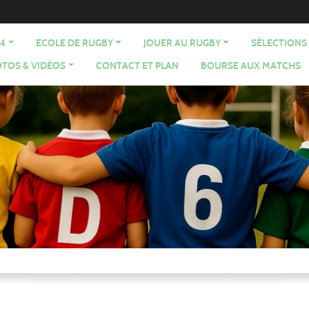
64
ECOLE DE RUGBY
JOUER AU RUGBY
SÉLECTIONS
TOS & VIDÉOS
CONTACT ET PLAN
BOURSE AUX MATCHS